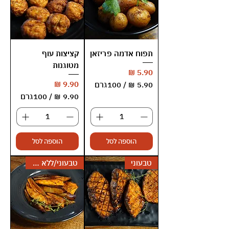
1
1
0
0
0
0
ג
ג
ר
ר
ם
תפוח אדמה פריזאן
ם
קציצות עוף
מטוגנות
מחיר
מחיר
/
100גרם
/
100גרם
5
.
9
9
.
0
9
הוספה לסל
הוספה לסל
0
₪
טבעוני
טבעוני/ללא גלוטן
ל
₪
-
ל
1
-
0
1
0
0
ג
0
ר
ג