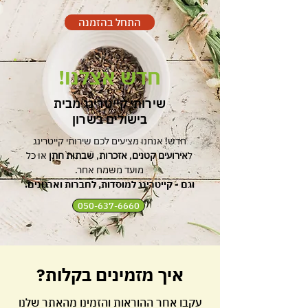
התחל בהזמנה
חדש אצלנו!
שירותי קייטרינג מבית
בישולים בשרון
חדש! אנחנו מציעים לכם שירותי קייטרינג
ל
אירועים קטנים
,
אזכרות
,
שבתות חתן
או כל
מועד משמח אחר.
וגם - קייטרינג למוסדות, לחברות וארגונים.
050-637-6660
איך מזמינים בקלות?
עקבו אחר ההוראות והזמינו מהאתר שלנו