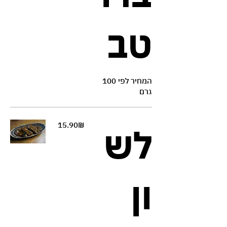
טב
המחיר לפי 100
גרם
‏15.90 ‏₪
לש
ון