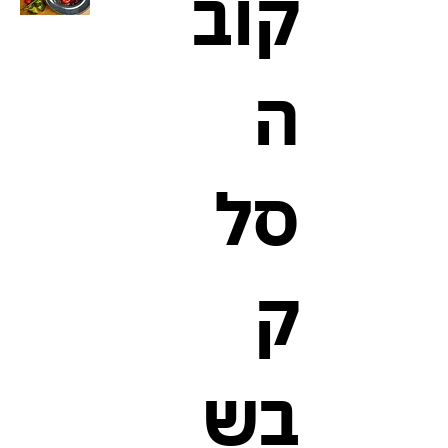
קוב
ה
סל
ק
בש