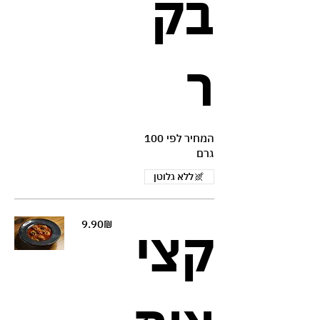
בק
ר
המחיר לפי 100
גרם
ללא גלוטן
‏9.90 ‏₪
קצי