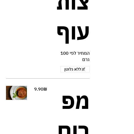
צות
עוף
המחיר לפי 100
גרם
ללא גלוטן
‏9.90 ‏₪
מפ
רום