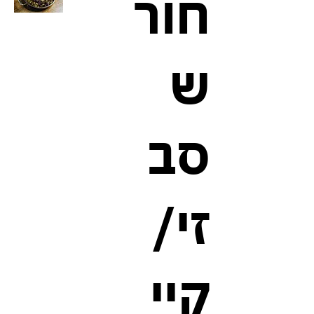
חור
ש
סב
זי/
קיי