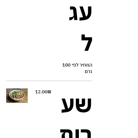
עג
ל
המחיר לפי 100
גרם
‏12.00 ‏₪
שע
רות