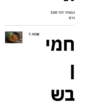
המחיר לפי 100
גרם
‏7.90 ‏₪
חמי
ן
בש