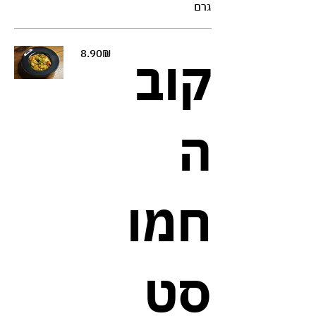
גרם
‏8.90 ‏₪
קוב
ה
חמו
סט