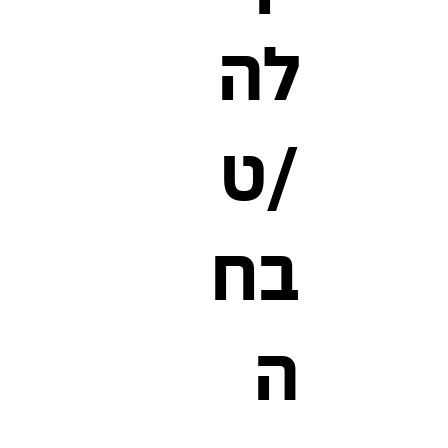
לה
/ט
בח
ה