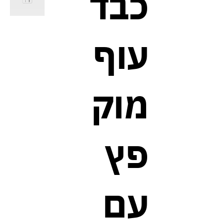
כבד
עוף
מוק
פץ
עם