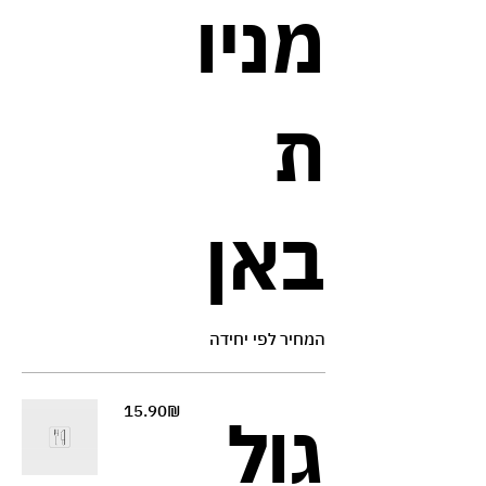
מניו
ת
באן
המחיר לפי יחידה
‏15.90 ‏₪
גול