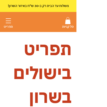
!משלוח עד הבית רק ב-30 ש"ח באיזור השרון
סל קניות
תפריט
תפריט
בישולים
בשרון