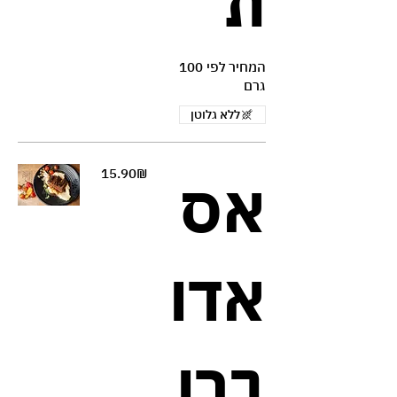
ת
המחיר לפי 100
גרם
ללא גלוטן
‏15.90 ‏₪
אס
אדו
ברו