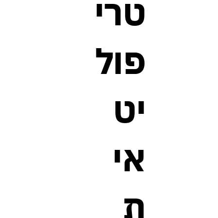
טרי
פול
יט
אי
ת