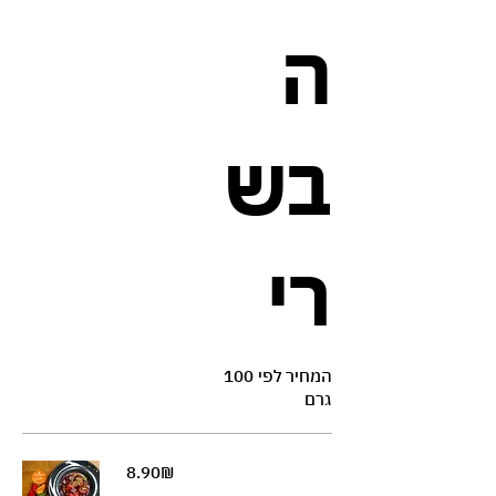
ה
בש
רי
המחיר לפי 100
גרם
‏8.90 ‏₪