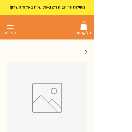
!משלוח עד הבית רק ב-30 ש"ח באיזור השרון
סל קניות
תפריט