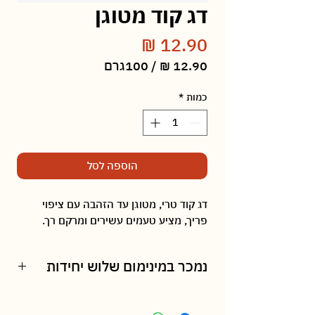
דג קוד מטוגן
מחיר
/
100גרם
‏12.90 ‏₪
לכל
כמות
*
100
Grams
הוספה לסל
דג קוד טרי, מטוגן עד הזהבה עם ציפוי
פריך, מציע טעמים עשירים ומרקם רך.
נמכר במינימום שלוש יחידות
המחיר עלול להיות גבוה יותר בהזמנה של
100 גרם בלבד.