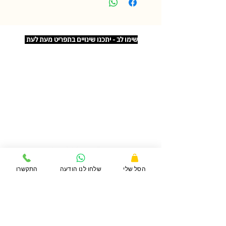
התבשיל בהכנה ביתית ולכן משקל הפריטים
משתנה מפעם לפעם.
שימו לב - יתכנו שינויים בתפריט מעת לעת
דברו איתנו
072-3929288
הסל שלי
שלחו לנו הודעה
התקשרו
תנאי שימוש ומדיניות פרטיות
משלוחים
נגישות באתר