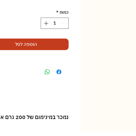
‏12.90 ‏₪
לכל
כמות
*
100
Grams
הוספה לסל
נמכר במינימום של 200 גרם או מינימום יחידה אחת