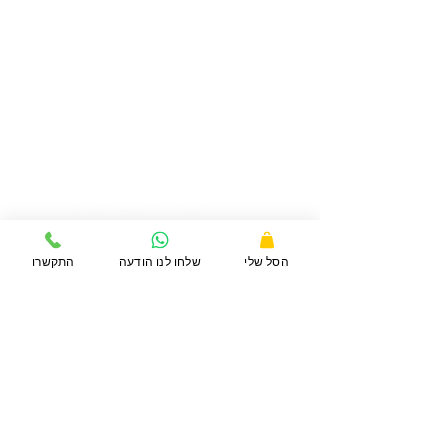
דברו איתנו
072-3929288
תנאי שימוש ומדיניות פרטיות
הסל שלי
שלחו לנו הודעה
התקשרו
משלוחים
נגישות באתר
פרטי העסק
כתובת העסק:
הגלבוע 1, קניון דרורים