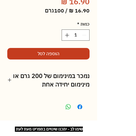
מחיר
/
100גרם
‏16.90 ‏₪
לכל
כמות
*
100
Grams
הוספה לסל
נמכר במינימום של 200 גרם או
מינימום יחידה אחת
שימו לב - יתכנו שינויים בתפריט מעת לעת