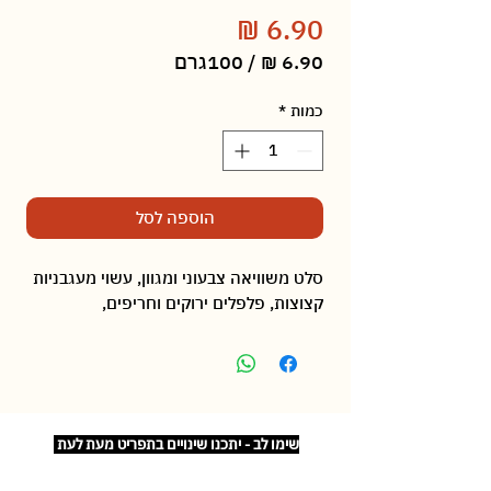
מחיר
/
100גרם
‏6.90 ‏₪
לכל
כמות
*
100
Grams
הוספה לסל
סלט משוויאה צבעוני ומגוון, עשוי מעגבניות
קצוצות, פלפלים ירוקים וחריפים,
שימו לב - יתכנו שינויים בתפריט מעת לעת