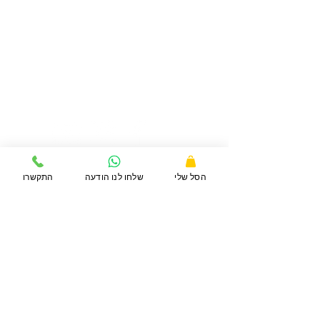
דברו איתנו
072-3929288
תנאי שימוש ומדיניות פרטיות
הסל שלי
שלחו לנו הודעה
התקשרו
משלוחים
נגישות באתר
פרטי העסק
כתובת העסק:
הגלבוע 1, קניון דרורים
כתובת מייל:
bishulimsharon@gmail.com