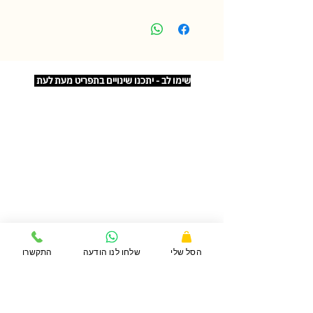
שימו לב - יתכנו שינויים בתפריט מעת לעת
דברו איתנו
072-3929288
הסל שלי
שלחו לנו הודעה
התקשרו
תנאי שימוש ומדיניות פרטיות
משלוחים