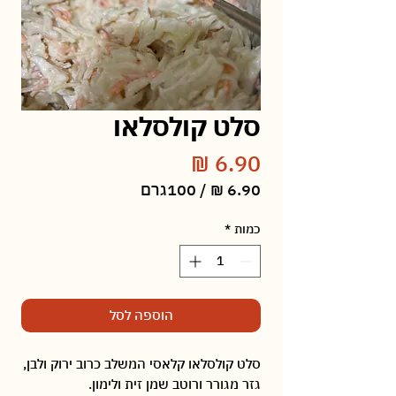
סלט קולסלאו
מחיר
/
100גרם
‏6.90 ‏₪
לכל
כמות
*
100
Grams
הוספה לסל
סלט קולסלאו קלאסי המשלב כרוב ירוק ולבן,
גזר מגורר ורוטב שמן זית ולימון.